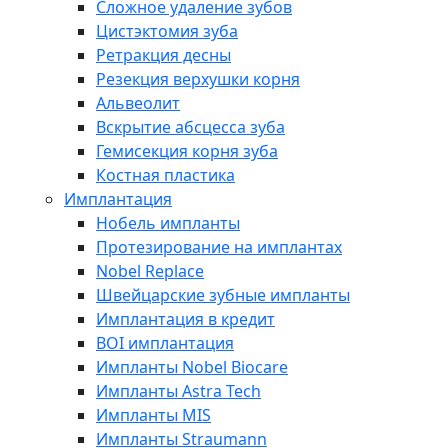
Сложное удаление зубов
Цистэктомия зуба
Ретракция десны
Резекция верхушки корня
Альвеолит
Вскрытие абсцесса зуба
Гемисекция корня зуба
Костная пластика
Имплантация
Нобель импланты
Протезирование на имплантах
Nobel Replace
Швейцарские зубные импланты
Имплантация в кредит
BOI имплантация
Импланты Nobel Biocare
Импланты Astra Tech
Импланты MIS
Импланты Straumann