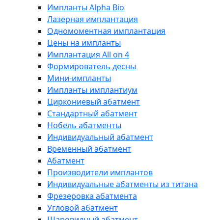
Импланты Alpha Bio
Лазерная имплантация
Одномоментная имплантация
Цены на импланты
Имплантация All on 4
Формирователь десны
Мини-импланты
Импланты имплантиум
Циркониевый абатмент
Стандартный абатмент
Нобель абатменты
Индивидуальный абатмент
Временный абатмент
Абатмент
Производители имплантов
Индивидуальные абатменты из титана
Фрезеровка абатмента
Угловой абатмент
Шаровидный абатмент