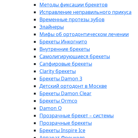
Методы фиксации брекетов
Исправление неправильного прикуса
Временные протезы зубов
Элайнеры
Мифы об ортодонтическом лечении
Брекеты Инкогнито
Внутренние брекеты
Cамолигирующиеся брекеты
Сапфировые брекеты
Clarity брекеты
Брекеты Damon 3
Детский ортодонт в Москве
Брекеты Damon Clear
Брекеты Ormco
Damon Q
Прозрачные брекет – системы
Прозрачные брекеты
Брекеты Inspire Ice
Аппарат Френкеля