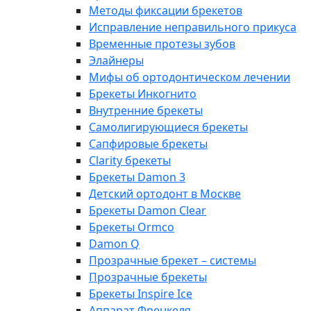
Методы фиксации брекетов
Исправление неправильного прикуса
Временные протезы зубов
Элайнеры
Мифы об ортодонтическом лечении
Брекеты Инкогнито
Внутренние брекеты
Cамолигирующиеся брекеты
Сапфировые брекеты
Clarity брекеты
Брекеты Damon 3
Детский ортодонт в Москве
Брекеты Damon Clear
Брекеты Ormco
Damon Q
Прозрачные брекет – системы
Прозрачные брекеты
Брекеты Inspire Ice
Аппарат Френкеля