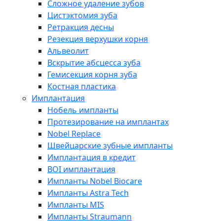
Сложное удаление зубов
Цистэктомия зуба
Ретракция десны
Резекция верхушки корня
Альвеолит
Вскрытие абсцесса зуба
Гемисекция корня зуба
Костная пластика
Имплантация
Нобель импланты
Протезирование на имплантах
Nobel Replace
Швейцарские зубные импланты
Имплантация в кредит
BOI имплантация
Импланты Nobel Biocare
Импланты Astra Tech
Импланты MIS
Импланты Straumann