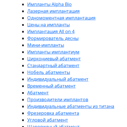
Импланты Alpha Bio
Лазерная имплантация
Одномоментная имплантация
Цены на импланты
Имплантация All on 4
Формирователь десны
Мини-импланты
Импланты имплантиум
Циркониевый абатмент
Стандартный абатмент
Нобель абатменты
Индивидуальный абатмент
Временный абатмент
Абатмент
Производители имплантов
Индивидуальные абатменты из титана
Фрезеровка абатмента
Угловой абатмент
Шаровидный абатмент