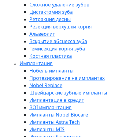
Сложное удаление зубов
Цистэктомия зуба
Ретракция десны
Резекция верхушки корня
Альвеолит
Вскрытие абсцесса зуба
Гемисекция корня зуба
Костная пластика
Имплантация
Нобель импланты
Протезирование на имплантах
Nobel Replace
Швейцарские зубные импланты
Имплантация в кредит
BOI имплантация
Импланты Nobel Biocare
Импланты Astra Tech
Импланты MIS
Импланты Straumann