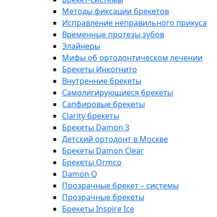
Методы фиксации брекетов
Исправление неправильного прикуса
Временные протезы зубов
Элайнеры
Мифы об ортодонтическом лечении
Брекеты Инкогнито
Внутренние брекеты
Cамолигирующиеся брекеты
Сапфировые брекеты
Clarity брекеты
Брекеты Damon 3
Детский ортодонт в Москве
Брекеты Damon Clear
Брекеты Ormco
Damon Q
Прозрачные брекет – системы
Прозрачные брекеты
Брекеты Inspire Ice