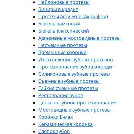
Нейлоновые протезы
Виниры в кредит
Протезы Acry-Free (Акри-фри)
Бюгель замковый
Бюгель классический
Адгезивные мостовидные протезы
Несъемные протезы
Временные коронки
Изготовление зубных протезов
Протезирование зубов в кредит
Силиконовые зубные протезы
Съемные зубные протезы
Гибкие съемные протезы
Реставрация зубов
Цены на зубное протезирование
Мостовидные зубные протезы
Коронки E-мах
Керамическая коронка
Слепок зубов