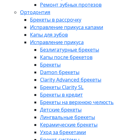
Ремонт зубных протезов
Ортодонтия
Брекеты в рассрочку
Исправление прикуса капами
Капы для зубов
Исправление прикуса
Безлигатурные брекеты
Капы после брекетов
Брекеты
Damon брекеты
Clarity Advanced брекеты
Брекеты Clarity SL
Брекеты в кредит
Брекеты на верхнюю челюсть
Детские брекеты
Лингвальные брекеты
Керамические брекеты
Уход за брекетами
Брекет-системы