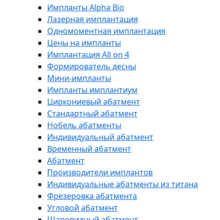
Импланты Alpha Bio
Лазерная имплантация
Одномоментная имплантация
Цены на импланты
Имплантация All on 4
Формирователь десны
Мини-импланты
Импланты имплантиум
Циркониевый абатмент
Стандартный абатмент
Нобель абатменты
Индивидуальный абатмент
Временный абатмент
Абатмент
Производители имплантов
Индивидуальные абатменты из титана
Фрезеровка абатмента
Угловой абатмент
Шаровидный абатмент