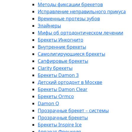
Методы фиксации брекетов
Исправление неправильного прикуса
Временные протезы зубов
Элайнеры
Мифы об ортодонтическом лечении
Брекеты Инкогнито
Внутренние брекеты
Cамолигирующиеся брекеты
Сапфировые брекеты
Clarity брекеты
Брекеты Damon 3
Детский ортодонт в Москве
Брекеты Damon Clear
Брекеты Ormco
Damon Q
Прозрачные брекет – системы
Прозрачные брекеты
Брекеты Inspire Ice
Аппарат Френкеля