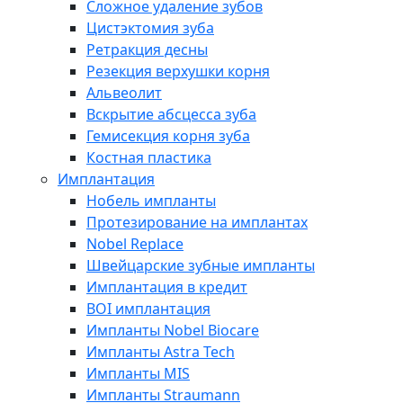
Сложное удаление зубов
Цистэктомия зуба
Ретракция десны
Резекция верхушки корня
Альвеолит
Вскрытие абсцесса зуба
Гемисекция корня зуба
Костная пластика
Имплантация
Нобель импланты
Протезирование на имплантах
Nobel Replace
Швейцарские зубные импланты
Имплантация в кредит
BOI имплантация
Импланты Nobel Biocare
Импланты Astra Tech
Импланты MIS
Импланты Straumann