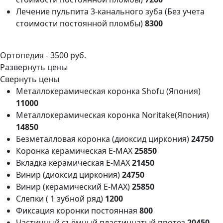
Лечение пульпита 3-канального зуба (Без учета
стоимости постоянной пломбы)
8300
Ортопедия -
3500 руб.
Развернуть цены
Свернуть цены
Металлокерамическая коронка Shofu (Япония)
11000
Металлокерамическая коронка Noritake(Япония)
14850
Безметалловая коронка (диоксид циркония)
24750
Коронка керамическая E-MAX
25850
Вкладка керамическая E-MAX
21450
Винир (диоксид циркония)
24750
Винир (керамический Е-МАХ)
25850
Слепки ( 1 зубной ряд)
1200
Фиксация коронки постоянная
800
Частичный съёмный пластинчатый протез
20450