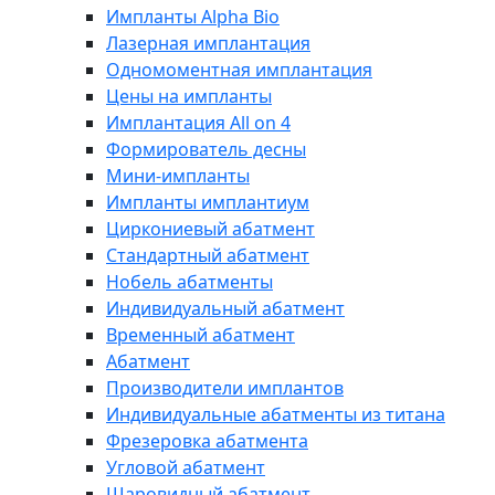
Импланты Alpha Bio
Лазерная имплантация
Одномоментная имплантация
Цены на импланты
Имплантация All on 4
Формирователь десны
Мини-импланты
Импланты имплантиум
Циркониевый абатмент
Стандартный абатмент
Нобель абатменты
Индивидуальный абатмент
Временный абатмент
Абатмент
Производители имплантов
Индивидуальные абатменты из титана
Фрезеровка абатмента
Угловой абатмент
Шаровидный абатмент