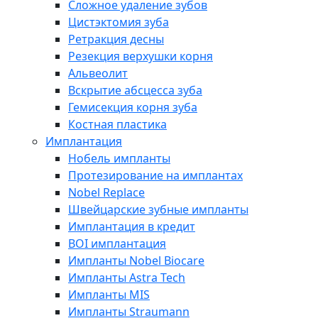
Сложное удаление зубов
Цистэктомия зуба
Ретракция десны
Резекция верхушки корня
Альвеолит
Вскрытие абсцесса зуба
Гемисекция корня зуба
Костная пластика
Имплантация
Нобель импланты
Протезирование на имплантах
Nobel Replace
Швейцарские зубные импланты
Имплантация в кредит
BOI имплантация
Импланты Nobel Biocare
Импланты Astra Tech
Импланты MIS
Импланты Straumann