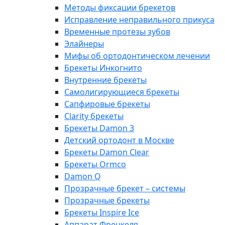
Методы фиксации брекетов
Исправление неправильного прикуса
Временные протезы зубов
Элайнеры
Мифы об ортодонтическом лечении
Брекеты Инкогнито
Внутренние брекеты
Cамолигирующиеся брекеты
Сапфировые брекеты
Clarity брекеты
Брекеты Damon 3
Детский ортодонт в Москве
Брекеты Damon Clear
Брекеты Ormco
Damon Q
Прозрачные брекет – системы
Прозрачные брекеты
Брекеты Inspire Ice
Аппарат Френкеля