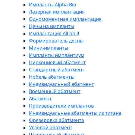
Импланты Alpha Bio
Лазерная имплантация
Одномоментная имплантация
Цены на импланты
Имплантация All on 4
Формирователь десны
Мини-импланты
Импланты имплантиум
Циркониевый абатмент
Стандартный абатмент
Нобель абатменты
Индивидуальный абатмент
Временный абатмент
Абатмент
Производители имплантов
Индивидуальные абатменты из титана
Фрезеровка абатмента
Угловой абатмент
Шаровидный абатмент