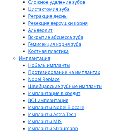
Сложное удаление зубов
Цистэктомия зуба
Ретракция десны
Резекция верхушки корня
Альвеолит
Вскрытие абсцесса зуба
Гемисекция корня зуба
Костная пластика
Имплантация
Нобель импланты
Протезирование на имплантах
Nobel Replace
Швейцарские зубные импланты
Имплантация в кредит
BOI имплантация
Импланты Nobel Biocare
Импланты Astra Tech
Импланты MIS
Импланты Straumann