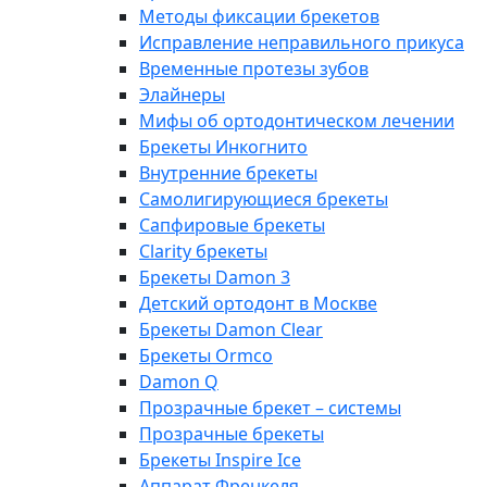
Методы фиксации брекетов
Исправление неправильного прикуса
Временные протезы зубов
Элайнеры
Мифы об ортодонтическом лечении
Брекеты Инкогнито
Внутренние брекеты
Cамолигирующиеся брекеты
Сапфировые брекеты
Clarity брекеты
Брекеты Damon 3
Детский ортодонт в Москве
Брекеты Damon Clear
Брекеты Ormco
Damon Q
Прозрачные брекет – системы
Прозрачные брекеты
Брекеты Inspire Ice
Аппарат Френкеля