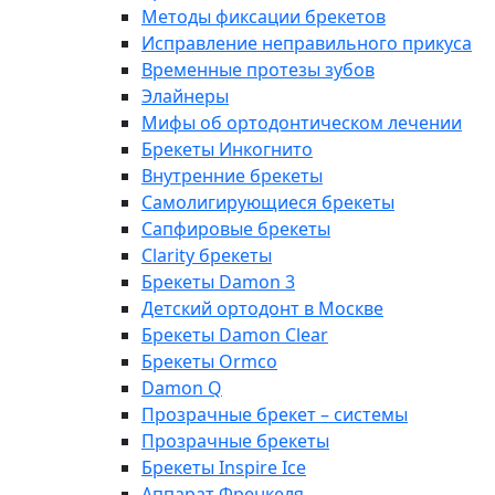
Методы фиксации брекетов
Исправление неправильного прикуса
Временные протезы зубов
Элайнеры
Мифы об ортодонтическом лечении
Брекеты Инкогнито
Внутренние брекеты
Cамолигирующиеся брекеты
Сапфировые брекеты
Clarity брекеты
Брекеты Damon 3
Детский ортодонт в Москве
Брекеты Damon Clear
Брекеты Ormco
Damon Q
Прозрачные брекет – системы
Прозрачные брекеты
Брекеты Inspire Ice
Аппарат Френкеля