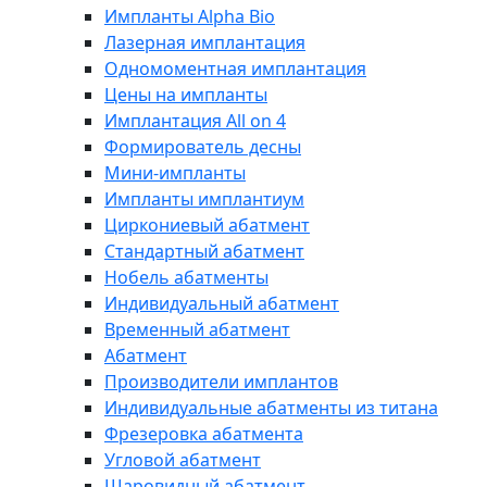
Импланты Alpha Bio
Лазерная имплантация
Одномоментная имплантация
Цены на импланты
Имплантация All on 4
Формирователь десны
Мини-импланты
Импланты имплантиум
Циркониевый абатмент
Стандартный абатмент
Нобель абатменты
Индивидуальный абатмент
Временный абатмент
Абатмент
Производители имплантов
Индивидуальные абатменты из титана
Фрезеровка абатмента
Угловой абатмент
Шаровидный абатмент