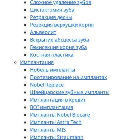
Сложное удаление зубов
Цистэктомия зуба
Ретракция десны
Резекция верхушки корня
Альвеолит
Вскрытие абсцесса зуба
Гемисекция корня зуба
Костная пластика
Имплантация
Нобель импланты
Протезирование на имплантах
Nobel Replace
Швейцарские зубные импланты
Имплантация в кредит
BOI имплантация
Импланты Nobel Biocare
Импланты Astra Tech
Импланты MIS
Импланты Straumann