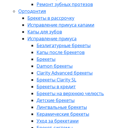
Ремонт зубных протезов
Ортодонтия
Брекеты в рассрочку
Исправление прикуса капами
Капы для зубов
Исправление прикуса
Безлигатурные брекеты
Капы после брекетов
Брекеты
Damon брекеты
Clarity Advanced брекеты
Брекеты Clarity SL
Брекеты в кредит
Брекеты на верхнюю челюсть
Детские брекеты
Лингвальные брекеты
Керамические брекеты
Уход за брекетами
Брекет-системы