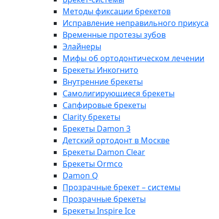
Методы фиксации брекетов
Исправление неправильного прикуса
Временные протезы зубов
Элайнеры
Мифы об ортодонтическом лечении
Брекеты Инкогнито
Внутренние брекеты
Cамолигирующиеся брекеты
Сапфировые брекеты
Clarity брекеты
Брекеты Damon 3
Детский ортодонт в Москве
Брекеты Damon Clear
Брекеты Ormco
Damon Q
Прозрачные брекет – системы
Прозрачные брекеты
Брекеты Inspire Ice