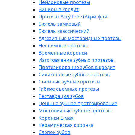
Нейлоновые протезы
Виниры в кредит
Протезы Acry-Free (Акри-фри)
Бюгель замковый
Бюгель классический
Адгезивные мостовидные протезы
Несъемные протезы
Временные коронки
Изготовление зубных протезов
Протезирование зубов в кредит
Силиконовые зубные протезы
Съемные зубные протезы
Гибкие съемные протезы
Реставрация зубов
Цены на зубное протезирование
Мостовидные зубные протезы
Коронки E-мах
Керамическая коронка
Слепок зубов