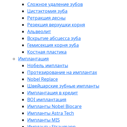
Сложное удаление зубов
Цистэктомия зуба
Ретракция десны
Резекция верхушки корня
Альвеолит
Вскрытие абсцесса зуба
Гемисекция корня зуба
Костная пластика
Имплантация
Нобель импланты
Протезирование на имплантах
Nobel Replace
Швейцарские зубные импланты
Имплантация в кредит
BOI имплантация
Импланты Nobel Biocare
Импланты Astra Tech
Импланты MIS
Импланты Straumann