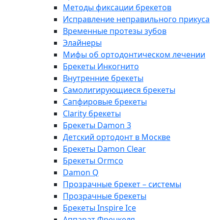
Методы фиксации брекетов
Исправление неправильного прикуса
Временные протезы зубов
Элайнеры
Мифы об ортодонтическом лечении
Брекеты Инкогнито
Внутренние брекеты
Cамолигирующиеся брекеты
Сапфировые брекеты
Clarity брекеты
Брекеты Damon 3
Детский ортодонт в Москве
Брекеты Damon Clear
Брекеты Ormco
Damon Q
Прозрачные брекет – системы
Прозрачные брекеты
Брекеты Inspire Ice
Аппарат Френкеля