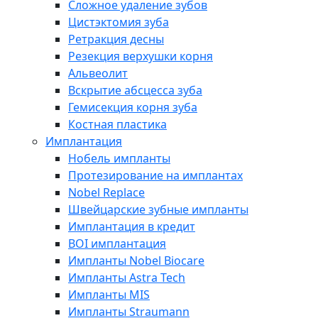
Сложное удаление зубов
Цистэктомия зуба
Ретракция десны
Резекция верхушки корня
Альвеолит
Вскрытие абсцесса зуба
Гемисекция корня зуба
Костная пластика
Имплантация
Нобель импланты
Протезирование на имплантах
Nobel Replace
Швейцарские зубные импланты
Имплантация в кредит
BOI имплантация
Импланты Nobel Biocare
Импланты Astra Tech
Импланты MIS
Импланты Straumann