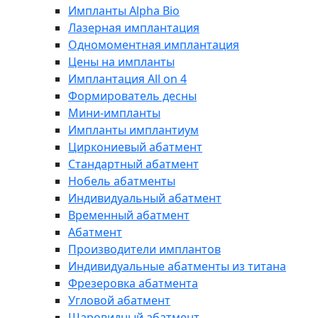
Импланты Alpha Bio
Лазерная имплантация
Одномоментная имплантация
Цены на импланты
Имплантация All on 4
Формирователь десны
Мини-импланты
Импланты имплантиум
Циркониевый абатмент
Стандартный абатмент
Нобель абатменты
Индивидуальный абатмент
Временный абатмент
Абатмент
Производители имплантов
Индивидуальные абатменты из титана
Фрезеровка абатмента
Угловой абатмент
Шаровидный абатмент